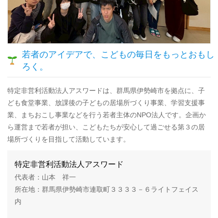
若者のアイデアで、こどもの毎日をもっとおもし
ろく。
特定非営利活動法人アスワードは、群馬県伊勢崎市を拠点に、子
ども食堂事業、放課後の子どもの居場所づくり事業、学習支援事
業、まちおこし事業などを行う若者主体のNPO法人です。企画か
ら運営まで若者が担い、こどもたちが安心して過ごせる第３の居
場所づくりを目指して活動しています。
特定非営利活動法人アスワード
代表者：山本 祥一
所在地：群馬県伊勢崎市連取町３３３３－６ライトフェイス
内