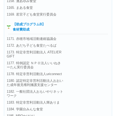
1158. 灘あゆみ食堂
1165. まある食堂
1169. 若宮子ども食堂実行委員会
【助成プログラムB】
食材費助成
1171. 赤穂市地域活動連絡協議会
1172. あだち子ども食堂たべるば
1173. 特定非営利活動法人 ATELIER
GIFT
1177. 特例認定 ＮＰＯ法人いいねき
ーたん実行委員会
1178. 特定非営利活動法人uriconnect
1180. 認定特定非営利活動法人おおい
た成年後見権利擁護支援センター
1182. 一般社団法人おもいやりネット
ワーク
1183. 特定非営利活動法人輝ありま
1184. 学園台みんな食堂
1185. NPOかけはし