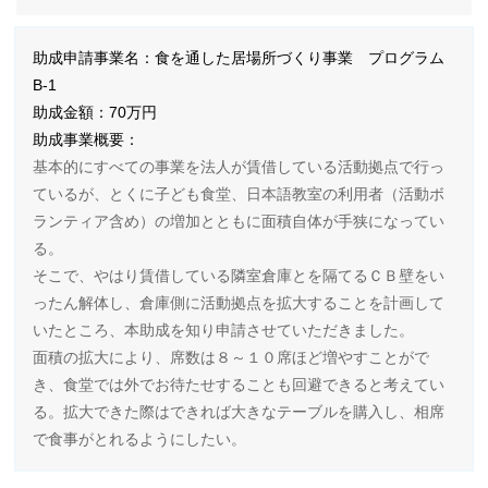
助成申請事業名：食を通した居場所づくり事業 プログラム
B-1
助成金額：70万円
助成事業概要：
基本的にすべての事業を法人が賃借している活動拠点で行っ
ているが、とくに子ども食堂、日本語教室の利用者（活動ボ
ランティア含め）の増加とともに面積自体が手狭になってい
る。
そこで、やはり賃借している隣室倉庫とを隔てるＣＢ壁をい
ったん解体し、倉庫側に活動拠点を拡大することを計画して
いたところ、本助成を知り申請させていただきました。
面積の拡大により、席数は８～１０席ほど増やすことがで
き、食堂では外でお待たせすることも回避できると考えてい
る。拡大できた際はできれば大きなテーブルを購入し、相席
で食事がとれるようにしたい。