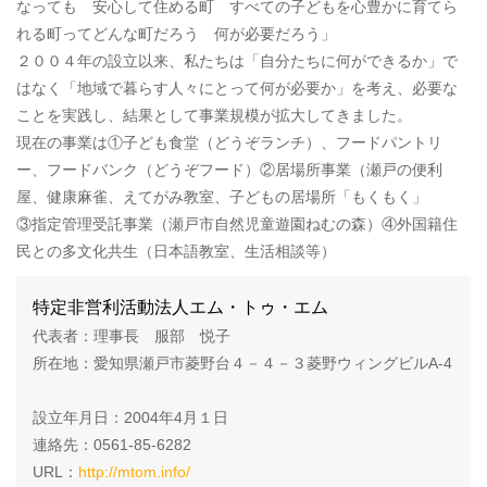
なっても 安心して住める町 すべての子どもを心豊かに育てら
れる町ってどんな町だろう 何が必要だろう」
２００４年の設立以来、私たちは「自分たちに何ができるか」で
はなく「地域で暮らす人々にとって何が必要か」を考え、必要な
ことを実践し、結果として事業規模が拡大してきました。
現在の事業は①子ども食堂（どうぞランチ）、フードパントリ
ー、フードバンク（どうぞフード）②居場所事業（瀬戸の便利
屋、健康麻雀、えてがみ教室、子どもの居場所「もくもく」
③指定管理受託事業（瀬戸市自然児童遊園ねむの森）④外国籍住
民との多文化共生（日本語教室、生活相談等）
特定非営利活動法人エム・トゥ・エム
代表者：理事長 服部 悦子
所在地：愛知県瀬戸市菱野台４－４－３菱野ウィングビルA-4
設立年月日：2004年4月１日
連絡先：0561-85-6282
URL：
http://mtom.info/