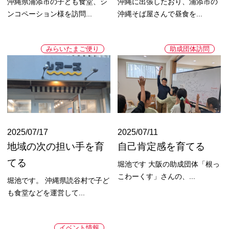
沖縄県浦添市の子ども食堂、シ
沖縄に出張したおり、浦添市の
ンコペーション様を訪問...
沖縄そば屋さんで昼食を...
みらいたまご便り
助成団体訪問
2025/07/17
2025/07/11
地域の次の担い手を育
自己肯定感を育てる
てる
堀池です 大阪の助成団体「根っ
こわーくす」さんの、...
堀池です。 沖縄県読谷村で子ど
も食堂などを運営して...
イベント情報