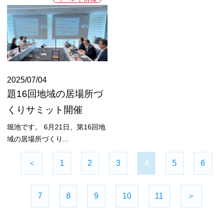
2025/07/04
題16回地域の居場所づ
くりサミット開催
堀池です。 6月21日、第16回地
域の居場所づくり...
＜
1
2
3
4
5
6
7
8
9
10
11
＞