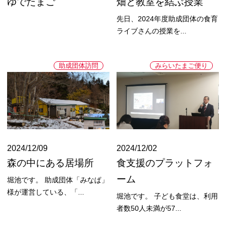
ゆでたまご
畑と教室を結ぶ授業
先日、2024年度助成団体の食育
ライブさんの授業を...
助成団体訪問
みらいたまご便り
2024/12/09
2024/12/02
森の中にある居場所
食支援のプラットフォ
ーム
堀池です。 助成団体「みなぱ」
様が運営している、「...
堀池です。 子ども食堂は、利用
者数50人未満が57...