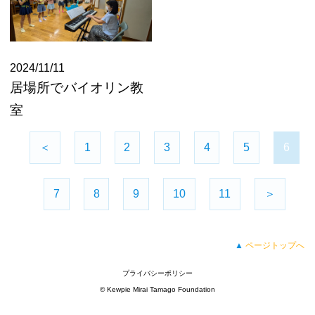
2024/11/11
居場所でバイオリン教
室
＜
1
2
3
4
5
6
7
8
9
10
11
＞
▲
ページトップへ
プライバシーポリシー
© Kewpie Mirai Tamago Foundation