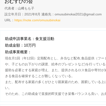
おむすびの会
代表者：山﨑もも子
設立年月日：2021年8月
連絡先：omusubinokai2021@gmail.com
URL：
https://note.com/omusubinokai
助成申請事業名：食支援活動
助成金額：10万円
助成事業概要：
現在月1回（年12回）定期配布とし、弁当など配布,食品提供（フー
や、子どものお下がりの譲渡、絵本のプレゼントなど)を行っている
援助を必要とする家庭が増え、また、提供されるロス食品や寄付が
きる食品を確保することが難しくなっている。
また、配布する家庭の多くがひとり親家庭のため、困窮している上
い。
そのため、この助成金で直接的即支援でき栄養バランスも良い、お