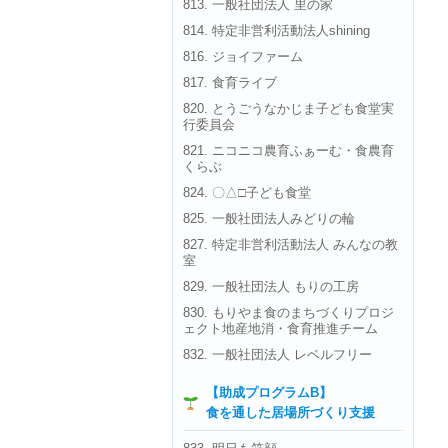
813. 一般社団法人 里の家
814. 特定非営利活動法人shining
816. ジョイファーム
817. 食育ライブ
820. とうごうなかじま子ども食堂実
行委員会
821. ニコニコ農育ふぁーむ・食農育
くらぶ
824. 〇△□子ども食堂
825. 一般社団法人みどりの輪
827. 特定非営利活動法人 みんなの教
室
829. 一般社団法人 もりの工房
830. もりやま食のまちづくりプロジ
ェクト地産地消・食育推進チーム
832. 一般社団法人 レベルフリー
【助成プログラムB】
食を通した居場所づくり支援