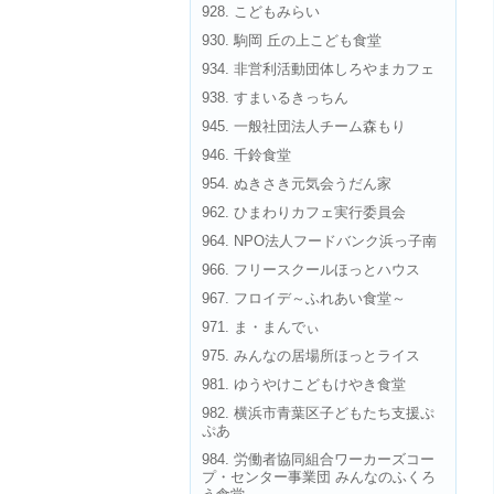
928. こどもみらい
930. 駒岡 丘の上こども食堂
934. 非営利活動団体しろやまカフェ
938. すまいるきっちん
945. 一般社団法人チーム森もり
946. 千鈴食堂
954. ぬきさき元気会うだん家
962. ひまわりカフェ実行委員会
964. NPO法人フードバンク浜っ子南
966. フリースクールほっとハウス
967. フロイデ～ふれあい食堂～
971. ま・まんでぃ
975. みんなの居場所ほっとライス
981. ゆうやけこどもけやき食堂
982. 横浜市青葉区子どもたち支援ぷ
ぷあ
984. 労働者協同組合ワーカーズコー
プ・センター事業団 みんなのふくろ