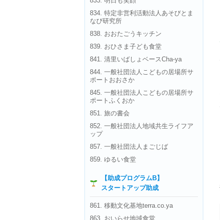
833. 明日も笑顔
834. 特定非営利活動法人あそびとま
なび研究所
838. おおたごうキッチン
839. おひさま子ども食堂
841. 清里いばしょベースCha-ya
844. 一般社団法人こどもの居場所サ
ポートおおさか
845. 一般社団法人こどもの居場所サ
ポートふくおか
851. 旅の書会
852. 一般社団法人地域共生ライフア
ップ
857. 一般社団法人まごじば
859. ゆるい食堂
【助成プログラムB】
スタートアップ助成
861. 移動文化基地terra.co.ya
863. おいらせ地域食堂