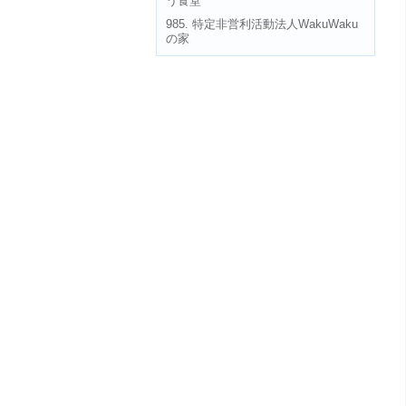
う食堂
985. 特定非営利活動法人WakuWaku
の家