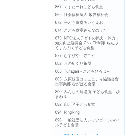
867. ぐすたーれこども食堂
869. 社会福祉法人 敬愛福祉会
872. 子ども食堂あいうえお
874. こども食堂みんなのうた
875. NPO法人子どもの気力・体力・
知力向上委員会 ChikiChiki隊 ちんぷ
くまんぷく子ども食堂
877. むすびや 寺こや
882. 月のめぐり茶屋
883. Tunagari～こどもひろば～
885. 永原校区コミュニティ協議会食
堂事業部 ながはる食堂
890. みんなの居場所 子ども食堂 ひ
まわり
892. 山川区子ども食堂
894. RingRing
896. 一般社団法人レッツゴー スマイ
ル子ども食堂