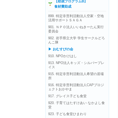
【助成プログラムB】
食材費助成
899. 特定非営利活動法人空家・空地
活用サポートＳＡＧＡ
901. ＮＰＯ法人いいねきーたん実行
委員会
902. 岩手県立大学 学生サークルどろ
んこ隊
▶ おむすびの会
910. NPOかけはし
913. NPO法人キッズ・シルバープレ
イス
915. 特定非営利活動法人希望の居場
所
916. 特定非営利活動法人CAPプロジ
ェクトおかやま
917. グレイス子ども食堂
920. 子育てはたすけあい なかよし食
堂
923. 子ども食堂ひまわり